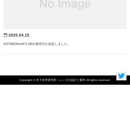
2025.04.15
calendar_today
KISTAR28mmF3.2Mの発売日が決定しました。
Copyright © 木下光学研究所｜レンズの設計と製作 All rights reserved.