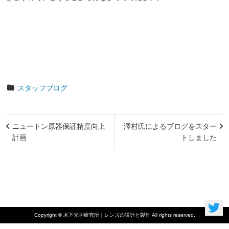
スタッフブログ
投
ニュートン原器保証精度向上
澤村氏によるブログをスター
稿
計画
トしました
ナ
ビ
ゲ
ー
Copyright © 木下光学研究所｜レンズの設計と製作 All rights reserved.
シ