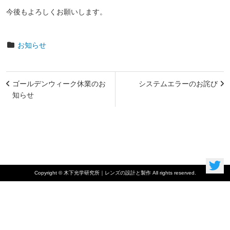
今後もよろしくお願いします。
お知らせ
投
ゴールデンウィーク休業のお
システムエラーのお詫び
稿
知らせ
ナ
ビ
ゲ
ー
Copyright © 木下光学研究所｜レンズの設計と製作 All rights reserved.
シ
ョ
ン