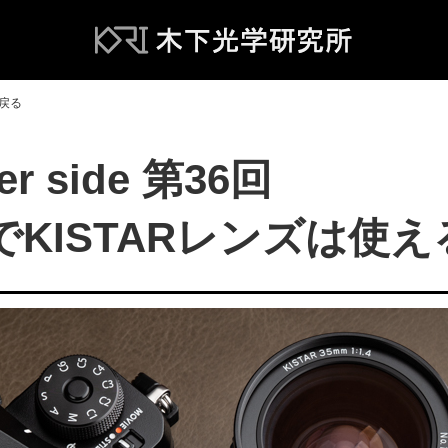
へ戻る
her side 第36回
KISTARレンズは使え