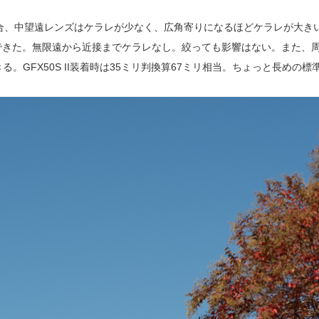
合、中望遠レンズはケラレが少なく、広角寄りになるほどケラレが大きい傾
ラレなく撮影できた。無限遠から近接までケラレなし。絞っても影響はない。ま
。GFX50S II装着時は35ミリ判換算67ミリ相当。ちょっと長めの