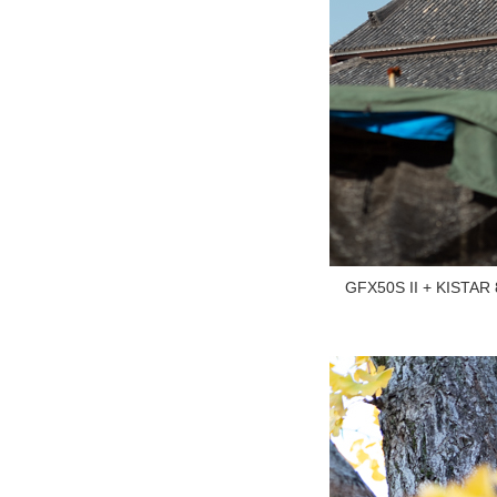
GFX50S II + K