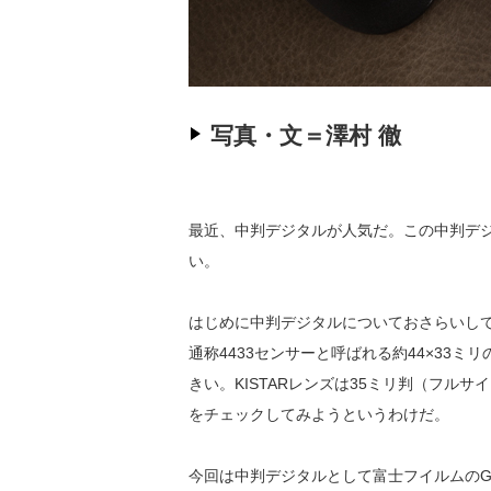
写真・文＝澤村 徹
最近、中判デジタルが人気だ。この中判デジタ
い。
はじめに中判デジタルについておさらいして
通称4433センサーと呼ばれる約44×3
きい。KISTARレンズは35ミリ判（フル
をチェックしてみようというわけだ。
今回は中判デジタルとして富士フイルムのGFX