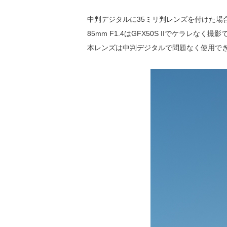
中判デジタルに35ミリ判レンズを付けた場
85mm F1.4はGFX50S IIでケ
本レンズは中判デジタルで問題なく使用できる