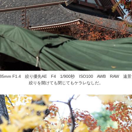
ISTAR 85mm F1.4 絞り優先AE F4 1/900秒 ISO100 AWB RA
絞りを開けても閉じてもケラレなしだ。