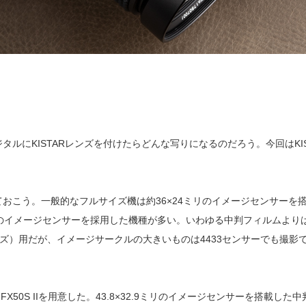
ルにKISTARレンズを付けたらどんな写りになるのだろう。今回はKI
おこう。一般的なフルサイズ機は約36×24ミリのイメージセンサーを
3ミリのイメージセンサーを採用した機種が多い。いわゆる中判フィルムよ
サイズ）用だが、イメージサークルの大きいものは4433センサーでも撮
50S IIを用意した。43.8×32.9ミリのイメージセンサーを搭載し