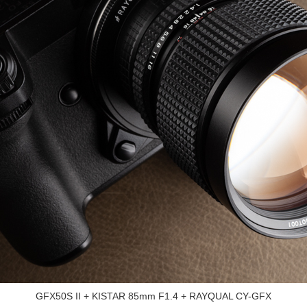
GFX50S II + KISTAR 85mm F1.4 + RAYQUAL CY-GFX