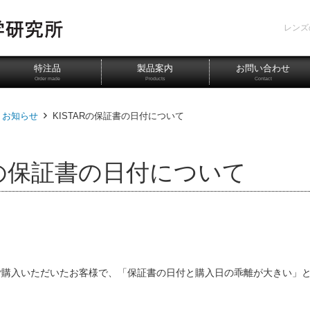
レンズ
特注品
製品案内
お問い合わせ
Order made
Products
Contact
お知らせ
KISTARの保証書の日付について
ARの保証書の日付について
ご購入いただいたお客様で、「保証書の日付と購入日の乖離が大きい」