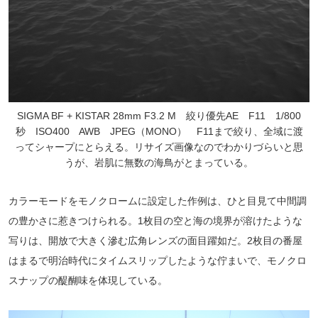
SIGMA BF + KISTAR 28mm F3.2 M 絞り優先AE F11 1/800
秒 ISO400 AWB JPEG（MONO） F11まで絞り、全域に渡
ってシャープにとらえる。リサイズ画像なのでわかりづらいと思
うが、岩肌に無数の海鳥がとまっている。
カラーモードをモノクロームに設定した作例は、ひと目見て中間調
の豊かさに惹きつけられる。1枚目の空と海の境界が溶けたような
写りは、開放で大きく滲む広角レンズの面目躍如だ。2枚目の番屋
はまるで明治時代にタイムスリップしたような佇まいで、モノクロ
スナップの醍醐味を体現している。