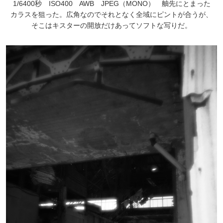
1/6400秒 ISO400 AWB JPEG（MONO） 舳先にとまった
カラスを狙った。広角なのでそれとなく全域にピントが合うが、
そこはキスターの開放だけあってソフトな写りだ。