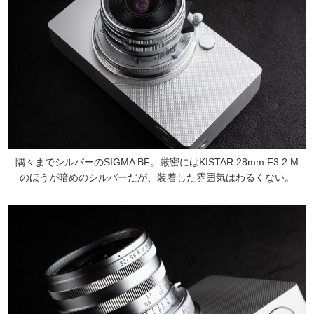
隅々までシルバーのSIGMA BF。厳密にはKISTAR 28mm F3.2 M
のほうが暗めのシルバーだが、装着した雰囲気はわるくない。