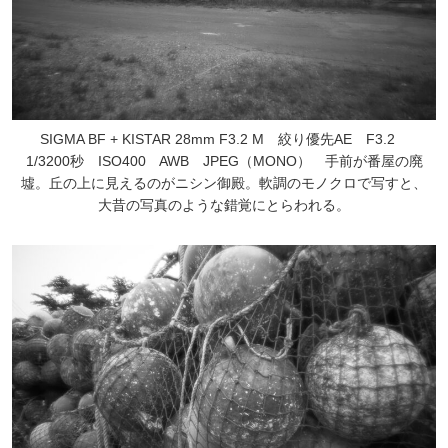
SIGMA BF + KISTAR 28mm F3.2 M 絞り優先AE F3.2
1/3200秒 ISO400 AWB JPEG（MONO） 手前が番屋の廃
墟。丘の上に見えるのがニシン御殿。軟調のモノクロで写すと、
大昔の写真のような錯覚にとらわれる。