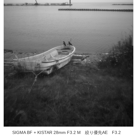
SIGMA BF + KISTAR 28mm F3.2 M 絞り優先AE F3.2