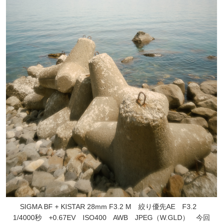
SIGMA BF + KISTAR 28mm F3.2 M 絞り優先AE F3.2
1/4000秒 +0.67EV ISO400 AWB JPEG（W.GLD） 今回