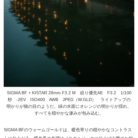
SIGMA BF + KISTAR 28mm F3.2 M 絞り優先AE F3.2 1/100
秒 -2EV ISO400 AWB JPEG（W.GLD） ライトアップの
明かりが猫の目のようだ。緑の水面にオレンジの明かりが揺れ、
すべてを穏やかな滲みが包み込む。
SIGMA BFのウォームゴールドは、暖色寄りの穏やかなコントラス