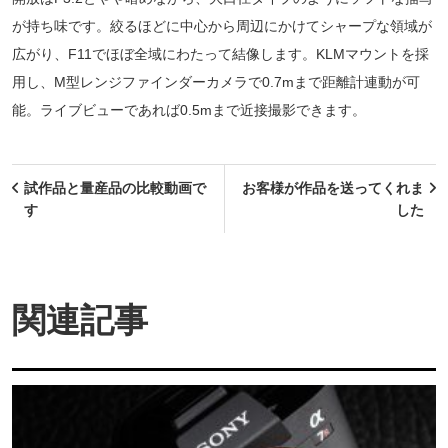
が持ち味です。絞るほどに中心から周辺にかけてシャープな領域が
広がり、F11でほぼ全域にわたって結像します。KLMマウントを採
用し、M型レンジファインダーカメラで0.7mまで距離計連動が可
能。ライブビューであれば0.5mまで近接撮影できます。
投
試作品と量産品の比較動画で
お客様が作品を送ってくれま
稿
す
した
ナ
ビ
ゲ
関連記事
ー
シ
ョ
ン