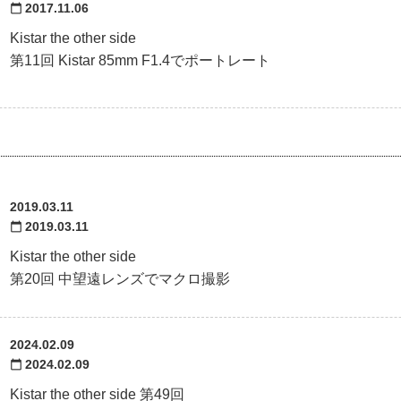
2017.11.06
calendar_today
Kistar the other side
第11回 Kistar 85mm F1.4でポートレート
2019.03.11
2019.03.11
calendar_today
Kistar the other side
第20回 中望遠レンズでマクロ撮影
2024.02.09
2024.02.09
calendar_today
Kistar the other side 第49回