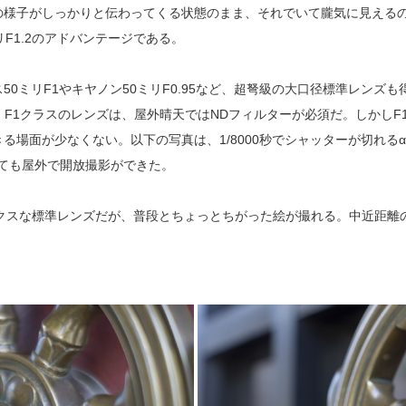
の様子がしっかりと伝わってくる状態のまま、それでいて朧気に見える
F1.2のアドバンテージである。
0ミリF1やキヤノン50ミリF0.95など、超弩級の大口径標準レンズ
。F1クラスのレンズは、屋外晴天ではNDフィルターが必須だ。しかしF
場面が少なくない。以下の写真は、1/8000秒でシャッターが切れるα
ても屋外で開放撮影ができた。
ドックスな標準レンズだが、普段とちょっとちがった絵が撮れる。中近距