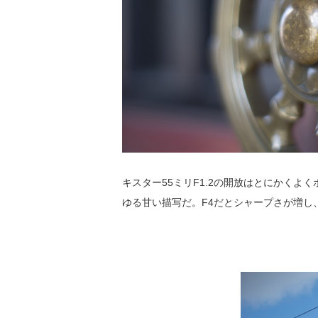
キスター55ミリF1.2の開放はとにかくよ
ゆる甘い描写だ。F4だとシャープさが増し