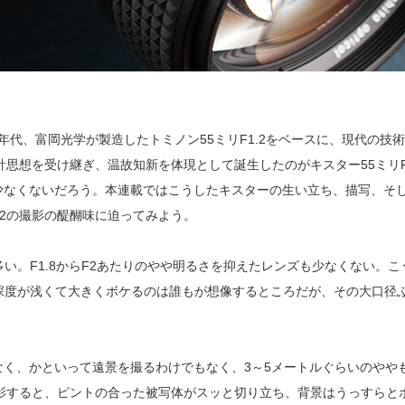
970年代、富岡光学が製造したトミノン55ミリF1.2をベースに、現代の
設計思想を受け継ぎ、温故知新を体現として誕生したのがキスター55ミリ
少なくないだろう。本連載ではこうしたキスターの生い立ち、描写、そ
.2の撮影の醍醐味に迫ってみよう。
多い。F1.8からF2あたりのやや明るさを抑えたレンズも少なくない。
界深度が浅くて大きくボケるのは誰もが想像するところだが、その大口径
なく、かといって遠景を撮るわけでもなく、3～5メートルぐらいのやや
で撮影すると、ピントの合った被写体がスッと切り立ち、背景はうっすら