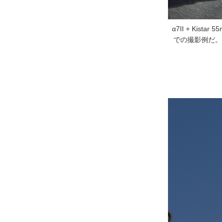
α7II + Kis
での撮影例だ。