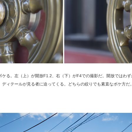
くボケる。左（上）が開放F1.2、右（下）がF4での撮影だ。開放では
、ディテールが見る者に迫ってくる。どちらの絞りでも素直なボケ方だ