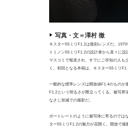
写真・文＝澤村 徹
キスター55ミリF1.2は復刻レンズだ。1
トミノン55ミリF1.2の設計者から直々に
マスコミで報道され、すでにご存知の人も
く。初回となる本稿は、キスター55ミリF1
一般的な標準レンズは開放値F1.4のものが
F1.2という明るさが際立ってくる。被写
なさじ加減での撮影だ。
ポートレートのように被写体に寄るのでは
ター55ミリF1.2の魅力が花開く。開放