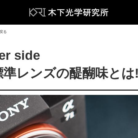
へ戻る
er side
標準レンズの醍醐味とは!