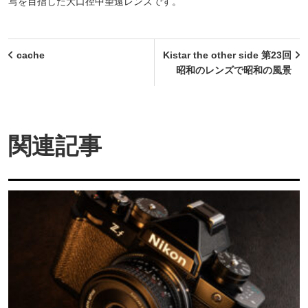
写を目指した大口径中望遠レンズです。
投
cache
Kistar the other side 第23回
稿
昭和のレンズで昭和の風景
ナ
ビ
ゲ
関連記事
ー
シ
ョ
ン