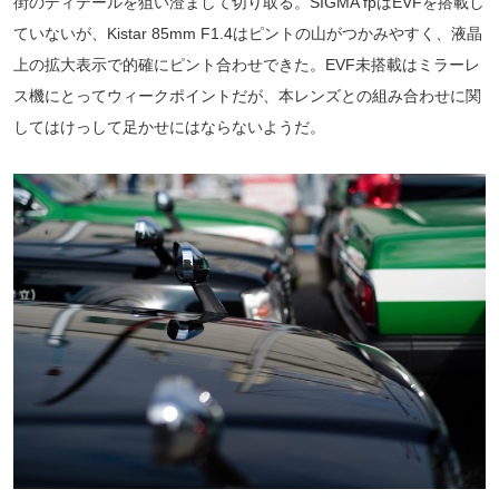
街のディテールを狙い澄まして切り取る。SIGMA fpはEVFを搭載し
ていないが、Kistar 85mm F1.4はピントの山がつかみやすく、液晶
上の拡大表示で的確にピント合わせできた。EVF未搭載はミラーレ
ス機にとってウィークポイントだが、本レンズとの組み合わせに関
してはけっして足かせにはならないようだ。