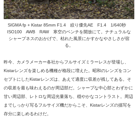
SIGMA fp + Kistar 85mm F1.4 絞り優先AE F1.4 1/640秒
ISO100 AWB RAW 寒空のベンチを開放にて。ナチュラルな
シャープネスのおかげで、枯れた風景にかすかなやさしさが宿
る。
昨今、カメラメーカー各社からフルサイズミラーレスが登場し、
Kistarレンズを楽しめる機種が格段に増えた。昭和のレンズをコン
セプトにしたKistarレンズは、あえて適度に収差が残してある。そ
の収差を最も味わえるのが周辺部だ。シャープな中心部とわずかに
甘い周辺部、レトロな周辺光量落ち、穏やかなコントラスト。周辺
までしっかり写るフルサイズ機だからこそ、Kistarレンズの描写を
存分に楽しめるわけだ。