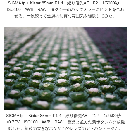
SIGMA fp + Kistar 85mm F1.4 絞り優先AE F2 1/5000秒
ISO100 AWB RAW タクシーのバックミラーにピントを合わ
せる。一段絞って金属の硬質な雰囲気を強調してみた。
SIGMA fp + Kistar 85mm F1.4 絞り優先AE F1.4 1/2500秒
+0.7EV ISO100 AWB RAW 整然と並んだ葉ボタンを開放撮
影した。前後の大きなボケがこのレンズのアドバンテージだ。