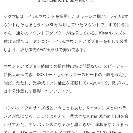
SHOTENのCY-L.SLを用いた。
シグマfpはライカLマウントを採用したミラーレス機だ。ライカLマ
ウントはそもそもライカSLが採用していたマウントで、すでに各社
から一通りのマウントアダプターが出揃っている。Kistarレンズを
付ける場合は、ヤシコン-ライカLマウントアダプターを介して装着
しよう。絞り優先AEの実絞りで撮影できる。
マウントアダプター経由での操作性は特に問題ない。スピーディー
に拡大表示でき、ISOオートもシャッタースピードの下限を設定可
能だ。ただし、光学式手ブレ補正を搭載していないので、微ブレに
は十分注意して撮影したいところだ。
コンパクトフルサイズ機ということもあり、Kistarレンズとのバラ
ンスが気になる。ここではあえて一番大きなKistar 85mm F1.4を合
わせてみた。アンバランスになるかと思いきや、違和感なく収まっ
ている。85mm F1.4でこのサイズ感なら、55mm F1.2や35mm