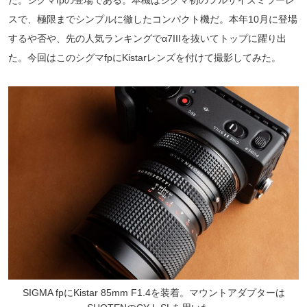
スで、極限までシンプルに徹したコンパクト機だ。本年10月に登場
するや否や、先の人気ランキングでα7IIIを抜いてトップに躍り出
た。今回はこのシグマfpにKistarレンズを付けて撮影してみた。
SIGMA fpにKistar 85mm F1.4を装着。マウントアダプターは