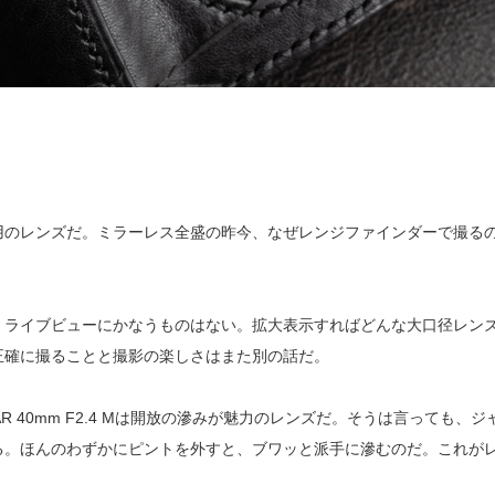
カMマウント用のレンズだ。ミラーレス全盛の昨今、なぜレンジファインダーで
ライブビューにかなうものはない。拡大表示すればどんな大口径レンズ
正確に撮ることと撮影の楽しさはまた別の話だ。
AR 40mm F2.4 Mは開放の滲みが魅力のレンズだ。そうは言っても
る。ほんのわずかにピントを外すと、ブワッと派手に滲むのだ。これが