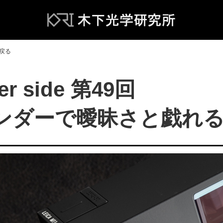
へ戻る
her side 第49回
ンダーで曖昧さと戯れ