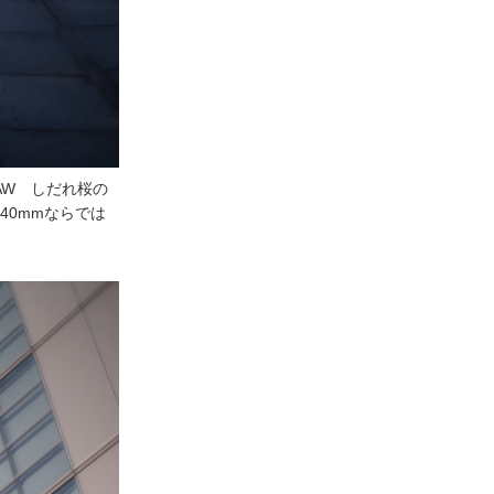
B RAW しだれ桜の
40mmならでは