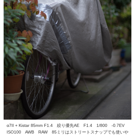
α7II + Kistar 85mm F1.4 絞り優先AE F1.4 1/800 -0.7EV
ISO100 AWB RAW 85ミリはストリートスナップでも使いや