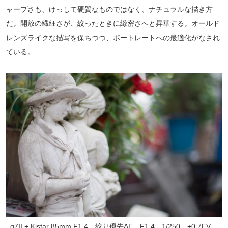
ャープさも、けっして硬質なものではなく、ナチュラルな描き方
だ。開放の繊細さが、絞ったときに緻密さへと昇華する。オールド
レンズライクな描写を保ちつつ、ポートレートへの最適化がなされ
ている。
α7II + Kistar 85mm F1.4 絞り優先AE F1.4 1/250 +0.7EV