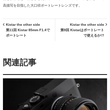
高描写を目指した大口径ポートレートレンズです。
投
Kistar the other side
Kistar the other side
稿
第11回 Kistar 85mm F1.4で
第9回 Kistarはポートレート
ポートレート
で使えるか!?
ナ
ビ
ゲ
関連記事
ー
シ
ョ
ン