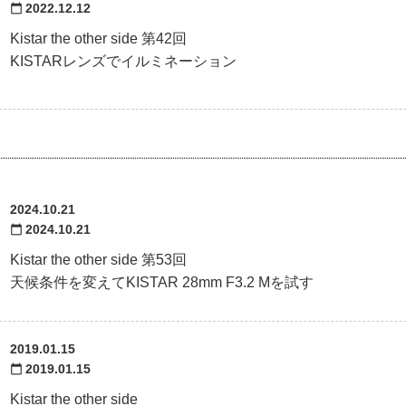
2022.12.12
calendar_today
Kistar the other side 第42回
KISTARレンズでイルミネーション
2024.10.21
2024.10.21
calendar_today
Kistar the other side 第53回
天候条件を変えてKISTAR 28mm F3.2 Mを試す
2019.01.15
2019.01.15
calendar_today
Kistar the other side