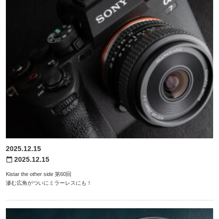
2025.12.15
2025.12.15
calendar_today
Kistar the other side 第60回
滲む広角がついにミラーレスにも！