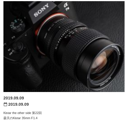
2019.09.09
2019.09.09
calendar_today
Kistar the other side 第22回
曇天のKistar 35mm F1.4