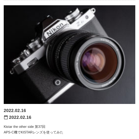
2022.02.16
2022.02.16
calendar_today
Kistar the other side 第37回
APS-C機でKISTARレンズを使ってみた