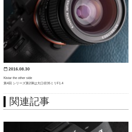
2016.08.30
calendar_today
Kistar the other side
第4回 シリーズ第2弾は大口径35ミリF1.4
関連記事