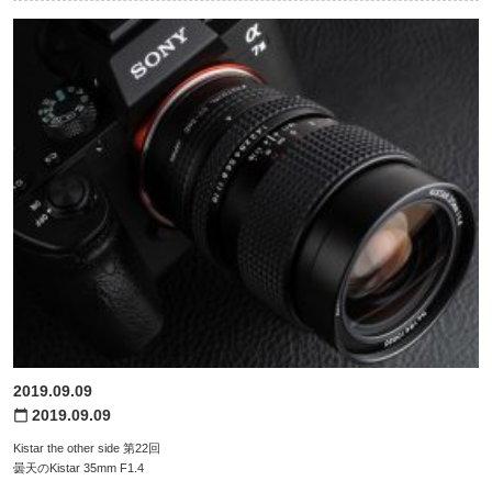
2019.09.09
2019.09.09
calendar_today
Kistar the other side 第22回
曇天のKistar 35mm F1.4