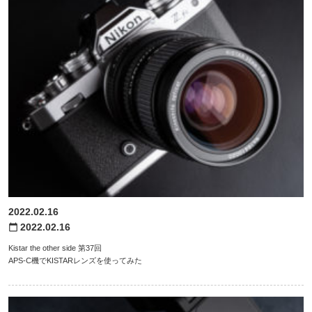
2022.02.16
2022.02.16
calendar_today
Kistar the other side 第37回
APS-C機でKISTARレンズを使ってみた