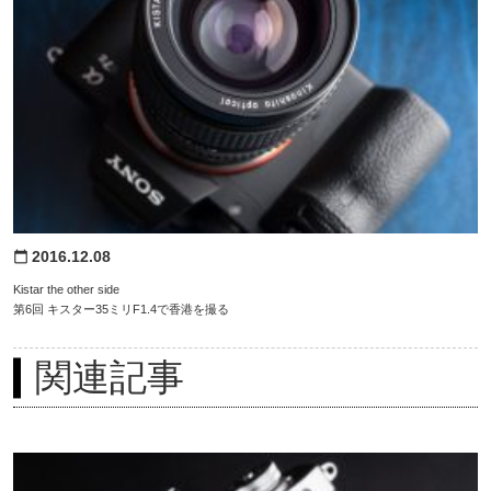
2016.12.08
calendar_today
Kistar the other side
第6回 キスター35ミリF1.4で香港を撮る
関連記事