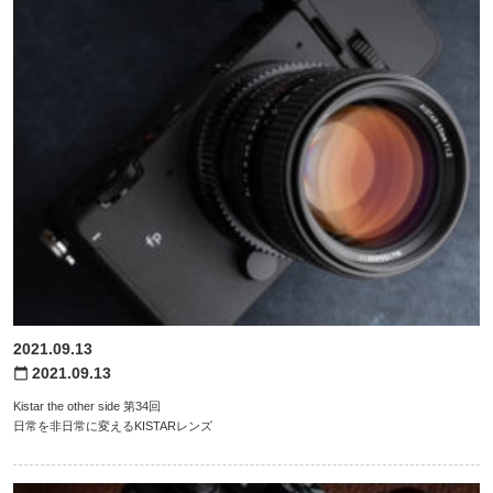
2021.09.13
2021.09.13
calendar_today
Kistar the other side 第34回
日常を非日常に変えるKISTARレンズ