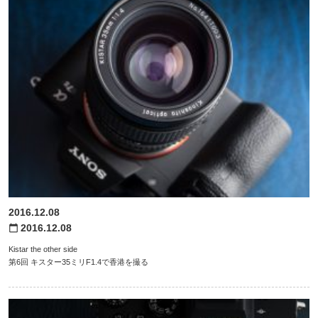
2016.12.08
2016.12.08
calendar_today
Kistar the other side
第6回 キスター35ミリF1.4で香港を撮る