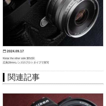
2024.09.17
calendar_today
Kistar the other side 第52回
広角28mmレンズのプロトタイプで実写
関連記事