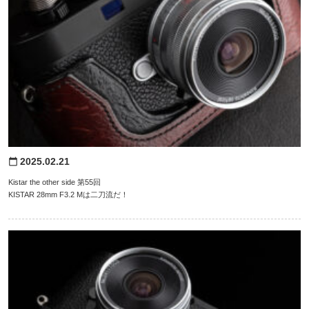
2025.02.21
calendar_today
Kistar the other side 第55回
KISTAR 28mm F3.2 Mは二刀流だ！