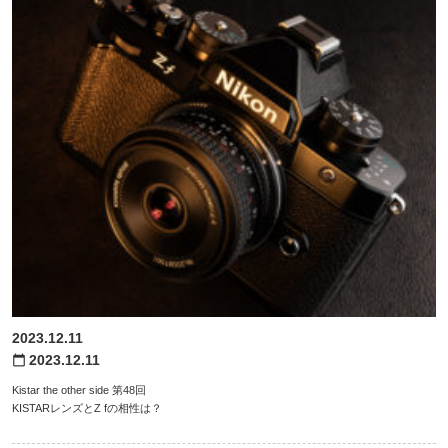
2023.12.11
2023.12.11
calendar_today
Kistar the other side 第48回
KISTARレンズとZ fの相性は？