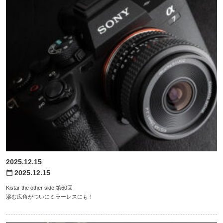
2025.12.15
2025.12.15
calendar_today
Kistar the other side 第60回
滲む広角がついにミラーレスにも！