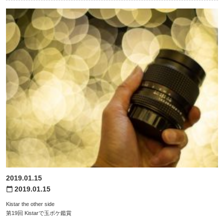
2019.01.15
2019.01.15
calendar_today
Kistar the other side
第19回 Kistarで玉ボケ鑑賞