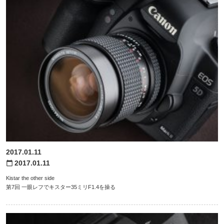
2017.01.11
2017.01.11
calendar_today
Kistar the other side
第7回 一眼レフでキスター35ミリF1.4を操る