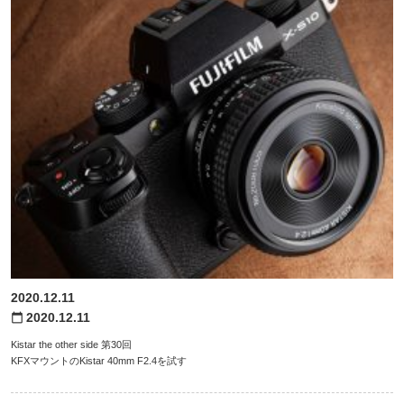
2020.12.11
2020.12.11
calendar_today
Kistar the other side 第30回
KFXマウントのKistar 40mm F2.4を試す