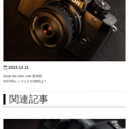
2023.12.11
calendar_today
Kistar the other side 第48回
KISTARレンズとZ fの相性は？
関連記事