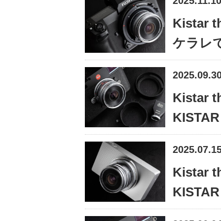
2025.11.1
Kistar 
ケラレ
2025.09.3
Kistar 
KISTA
2025.07.1
Kistar 
KISTA